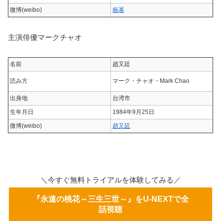
微博(weibo)
杨幂
主演俳優マークチャオ
名前
趙又廷
読み方
マーク・チャオ・Mark Chao
出身地
台湾市
生年月日
1984年9月25日
微博(weibo)
趙又廷
＼今すぐ無料トライアルを体験してみる／
『永遠の桃花～三生三世～』をU-NEXTで全
話視聴