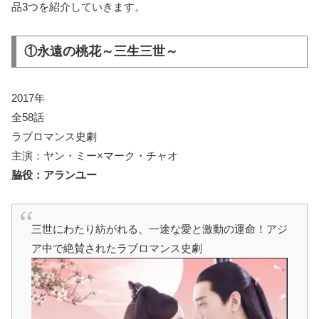
品3つを紹介していきます。
①永遠の桃花～三生三世～
2017年
全58話
ラブロマンス史劇
主演：ヤン・ミー×マーク・チャオ
脇役：アランユー
三世にわたり紡がれる、一途な愛と激動の運命！アジ
ア中で絶賛されたラブロマンス史劇