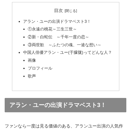
目次
アラン・ユーの出演ドラマベスト3！
①永遠の桃花～三生三世～
②新・白蛇伝 ～千年一度の恋～
③両世歓 ～ふたつの魂、一途な想い～
中国人俳優アラン・ユー(于朦胧)ってどんな人？
画像
プロフィール
歌声
アラン・ユーの出演ドラマベスト3！
ファンなら一度は見る価値のある、アランユー出演の人気作