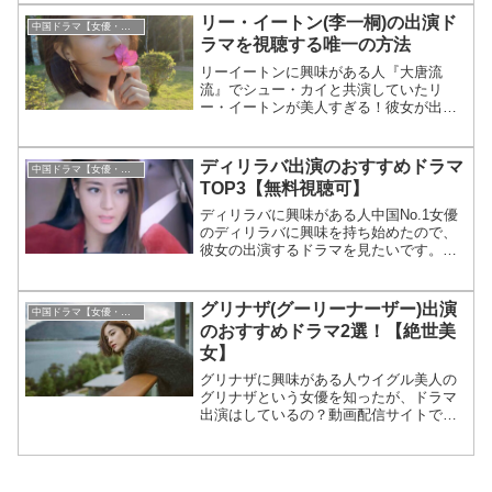
リー・イートン(李一桐)の出演ド
中国ドラマ【女優・俳優】
ラマを視聴する唯一の方法
リーイートンに興味がある人『大唐流
流』でシュー・カイと共演していたリ
ー・イートンが美人すぎる！彼女が出演
している中国ドラ...
ディリラバ出演のおすすめドラマ
中国ドラマ【女優・俳優】
TOP3【無料視聴可】
ディリラバに興味がある人中国No.1女優
のディリラバに興味を持ち始めたので、
彼女の出演するドラマを見たいです。最
近流行り...
グリナザ(グーリーナーザー)出演
中国ドラマ【女優・俳優】
のおすすめドラマ2選！【絶世美
女】
グリナザに興味がある人ウイグル美人の
グリナザという女優を知ったが、ドラマ
出演はしているの？動画配信サイトで視
聴することは...