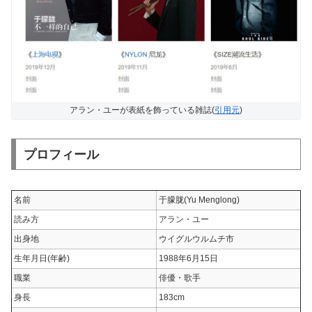
アラン・ユーが表紙を飾っている雑誌(
引用元
)
プロフィール
名前
于朦胧(Yu Menglong)
読み方
アラン・ユー
出身地
ウイグルウルムチ市
生年月日(年齢)
1988年6月15日
職業
俳優・歌手
身長
183cm