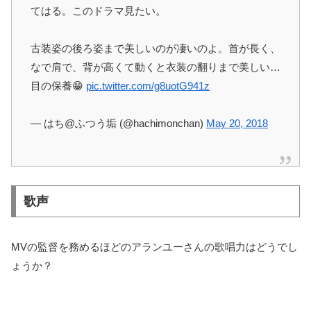
てはる。このドラマ見たい。
古装姿の後ろ姿まで美しいのが凄いのよ。首が長く、
なで肩で、背が高くて動くと衣装の翻りまで美しい…
目の保養😁
pic.twitter.com/g8uotG941z
— はち@ふつう垢 (@hachimonchan)
May 20, 2018
歌声
MVの監督を務めるほどのアランユーさんの歌唱力はどうでし
ょうか？