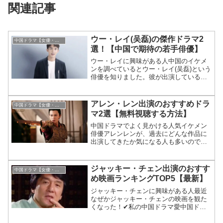
関連記事
ウー・レイ(吴磊)の傑作ドラマ2
中国ドラマ【女優・俳優】
選！【中国で期待の若手俳優】
ウー・レイに興味がある人中国のイケメ
ンを調べているとウー・レイ(吴磊)という
俳優を知りました。彼が出演しているド
ラマが気...
アレン・レン出演のおすすめドラ
中国ドラマ【女優・俳優】
マ2選【無料視聴する方法】
中国ドラマでよく見かける人気イケメン
俳優アレンレンが、過去にどんな作品に
出演してきたか気になる人も多いのでは
ないでしょうか。そこで、新規ファン必
見のおすすめ3作品を紹介します。アレン
レンのことを詳しく知りたい方は、要チ
ジャッキー・チェン出演のおすす
中国ドラマ【女優・俳優】
ェックです。
め映画ランキングTOP5【最新】
ジャッキー・チェンに興味がある人最近
なぜかジャッキー・チェンの映画を観た
くなった！✔私の中国ドラマ愛中国ドラ
マにハマり4...