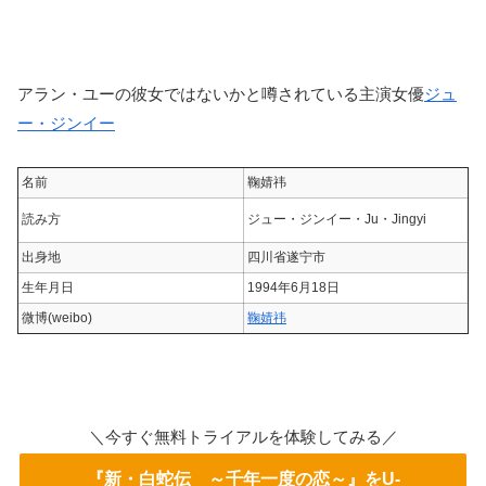
アラン・ユーの彼女ではないかと噂されている主演女優
ジュ
ー・ジンイー
名前
鞠婧祎
読み方
ジュー・ジンイー・Ju・Jingyi
出身地
四川省遂宁市
生年月日
1994年6月18日
微博(weibo)
鞠婧祎
＼今すぐ無料トライアルを体験してみる／
『新・白蛇伝 ～千年一度の恋～』をU-