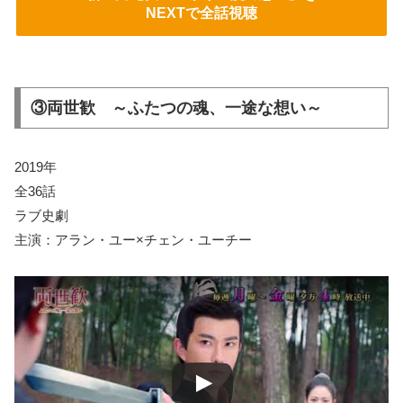
NEXTで全話視聴
③両世歓 ～ふたつの魂、一途な想い～
2019年
全36話
ラブ史劇
主演：アラン・ユー×チェン・ユーチー