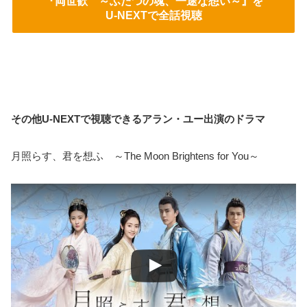
『両世歓 ～ふたつの魂、一途な想い～』を
U-NEXTで全話視聴
その他U-NEXTで視聴できるアラン・ユー出演のドラマ
月照らす、君を想ふ ～The Moon Brightens for You～