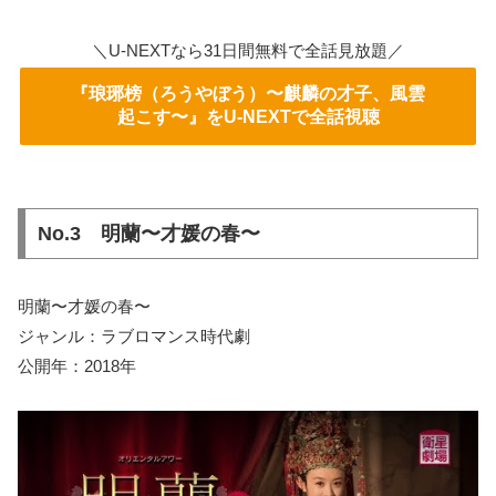
＼U-NEXTなら31日間無料で全話見放題／
『琅琊榜（ろうやぼう）〜麒麟の才子、風雲
起こす〜』をU-NEXTで全話視聴
No.3 明蘭〜才媛の春〜
明蘭〜才媛の春〜
ジャンル：ラブロマンス時代劇
公開年：2018年