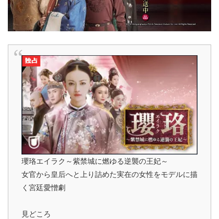
瓔珞エイラク～紫禁城に燃ゆる逆襲の王妃～
女官から皇后へと上り詰めた実在の女性をモデルに描
く宮廷愛憎劇
見どころ