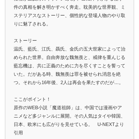
件の真相を解き明かすべく奔走。耽美的な世界観、ミ
ステリアスなストーリー、個性的な登場人物のやり取
りに魅了される。
ストーリー
温氏、藍氏、江氏、聶氏、金氏の五大世家によって治
められた世界。自由奔放な魏無羨と、戒律を重んじる
藍忘機は、共に正義のために力を尽くすことを誓って
いた。だがある時、魏無羨は罪を被せられ消息を絶
つ。それから16年後、2人は再会を果たすのだが…。
ここがポイント！
原作のWEB小説「魔道祖師」は、中国では漫画やア
ニメなど多ジャンルに展開。その人気はタイや韓国、
日本、欧米にも広がりを見せている。 U-NEXTより
引用