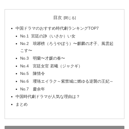
目次
中国ドラマのおすすめ時代劇ランキングTOP7
No.1 宮廷の諍（いさか）い女
No.2 琅琊榜（ろうやぼう）〜麒麟の才子、風雲起
こす〜
No.3 明蘭〜才媛の春〜
No.4 宮廷女官 若曦（ジャクギ）
No.5 陳情令
No.6 瓔珞エイラク～紫禁城に燃ゆる逆襲の王妃～
No.7 慶余年
中国時代劇ドラマが人気な理由は？
まとめ