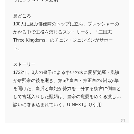
見どころ
100人に及ぶ俳優陣のトップに立ち、プレッシャーの
かかる中で主役を演じるスン・リーを、「三国志
Three Kingdoms」のチェン・ジェンビンがサポー
ト。
ストーリー
1722年。9人の皇子による争いの末に愛新覚羅・胤禛
が康熙帝の後を継ぎ、第5代皇帝・雍正帝の時代が幕
を開けた。皇后と華妃が勢力を二分する後宮に側室と
して宮廷入りした甄嬛は、皇帝の寵愛をめぐる激しい
諍いに巻き込まれていく。U-NEXTより引用