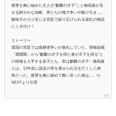
復讐を胸に秘めた主人公“麒麟の才子”こと梅長蘇が見
せる鮮やかな知略、男たちの権力争いや駆け引き…。
敵味方が入り交じる宮廷で繰り広げられる波乱の物語
にくぎ付け！
ストーリー
梁国の宮廷では後継者争いが激化していた。情報組織
「瑯琊閣」から“麒麟の才子を得た者が天下を得る”と
の情報を入手する皇子たち。実は麒麟の才子・梅長蘇
とは、12年前に謀反の罪を着せられ父を亡くした林
殊だった。復讐を胸に秘めて舞い戻った彼は…。U-
NEXTより引用