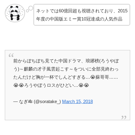
ネットでは60億回超も視聴されており、2015
年度の中国版エミー賞10冠達成の人気作品
前からぼちぼち見てた中国ドラマ、琅琊榜(ろうやぼ
う)～麒麟の才子風雲起こす～をついに全部見終わっ
たんだけど胸が一杯でしんどすぎる…😭蘇哥哥……
😭😭ろうやぼうロスがひどい…😭😭
— なぎ🎋 (@soratake_)
March 15, 2018