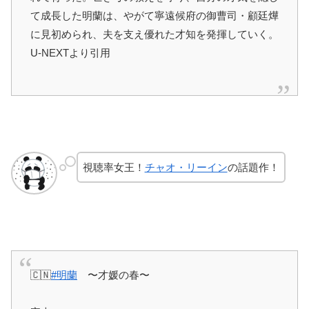
て成長した明蘭は、やがて寧遠候府の御曹司・顧廷燁
に見初められ、夫を支え優れた才知を発揮していく。
U-NEXTより引用
視聴率女王！
チャオ・リーイン
の話題作！
🇨🇳
#明蘭
〜才媛の春〜