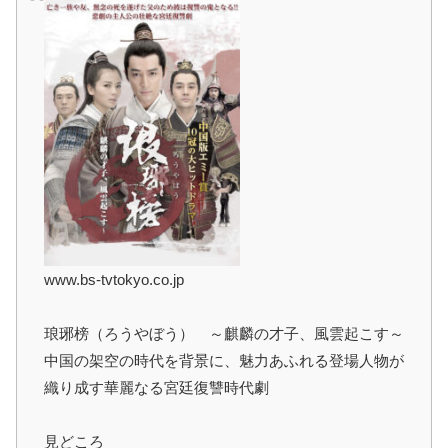
www.bs-tvtokyo.co.jp
琅琊榜（ろうやぼう） ～麒麟の才子、風雲起こす～
中国の架空の時代を背景に、魅力あふれる登場人物が
織り成す華麗なる宮廷復讐時代劇
見どころ