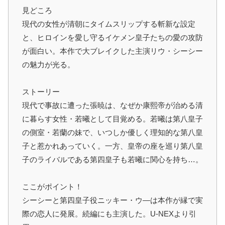
見どころ
現代の女性が清朝にタイムスリップする斬新な設定
と、ヒロインを愛し守るイケメン皇子たちの愛の攻防
が面白い。本作で大ブレイクした主演リウ・シーシー
の魅力が光る。
ストーリー
現代で事故に遭った張暁は、なぜか康熙帝が治める清
に暮らす女性・若曦として目覚める。若曦は第八皇子
の側室・若蘭の妹で、いつしか優しく理知的な第八皇
子と惹かれあっていく。一方、皇帝の座を巡り第八皇
子のライバルである第四皇子も若曦に関心を持ち…。
ここがポイント！
シーシーと第四皇子役ニッキー・ウ―は本作が縁で実
際の恋人に発展。続編にも主演した。U-NEXより引