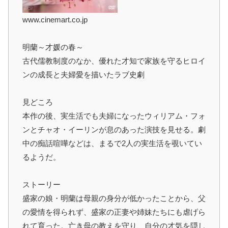
www.cinemart.co.jp
明蘭～才媛の春～
古代儒教制度のなか、優れた才知で家族を守るヒロイ
ンの成長と夫婦愛を描いたラブ史劇
見どころ
本作の後、実生活でも夫婦になったウィリアム・フォ
ンとチャオ・イーリンが息のあった演技を見せる。劇
中の痴話喧嘩などは、まるで2人の実生活を覗いてい
るようだ。
ストーリー
盛家の娘・明蘭は母親の身分が低かったことから、父
の愛情を得られず、盛家の正妻や姉妹たちにも虐げら
れて育った。亡き母の教えを守り、自分の才気を隠し