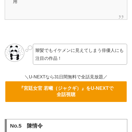
用
辮髪でもイケメンに見えてしまう俳優人にも
注目の作品！
＼U-NEXTなら31日間無料で全話見放題／
『宮廷女官 若曦（ジャクギ）』をU-NEXTで
全話視聴
No.5 陳情令