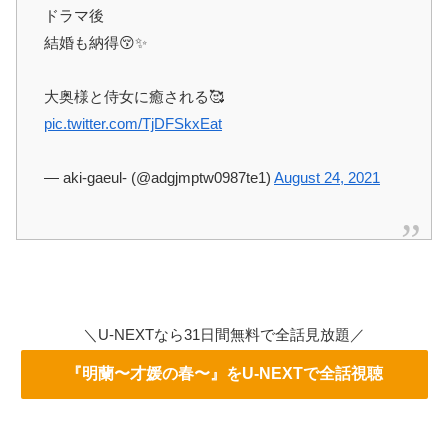
ドラマ後
結婚も納得😚✨
大奥様と侍女に癒される🥰
pic.twitter.com/TjDFSkxEat
— aki-gaeul- (@adgjmptw0987te1)
August 24, 2021
＼U-NEXTなら31日間無料で全話見放題／
『明蘭〜才媛の春〜』をU-NEXTで全話視聴