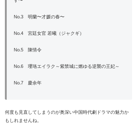
す〜
No.3 明蘭〜才媛の春〜
No.4 宮廷女官 若曦（ジャクギ）
No.5 陳情令
No.6 瓔珞エイラク～紫禁城に燃ゆる逆襲の王妃～
No.7 慶余年
何度も見直してしまうのが奥深い中国時代劇ドラマの魅力か
もしれませんね。