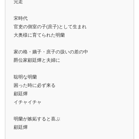
完走
宋時代
官吏の側室の子(庶子)として生まれ
大奥様に育てられた明蘭
家の格・嫡子・庶子の扱いの差の中
爵位家顧廷燁と夫婦に
聡明な明蘭
困った時に必ず来る
顧廷燁
イチャイチャ
明蘭が嫉妬すると喜ぶ
顧廷燁