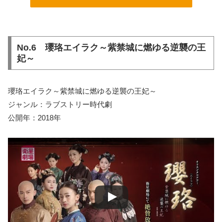
No.6 瓔珞エイラク～紫禁城に燃ゆる逆襲の王
妃～
瓔珞エイラク～紫禁城に燃ゆる逆襲の王妃～
ジャンル：ラブストリー時代劇
公開年：2018年