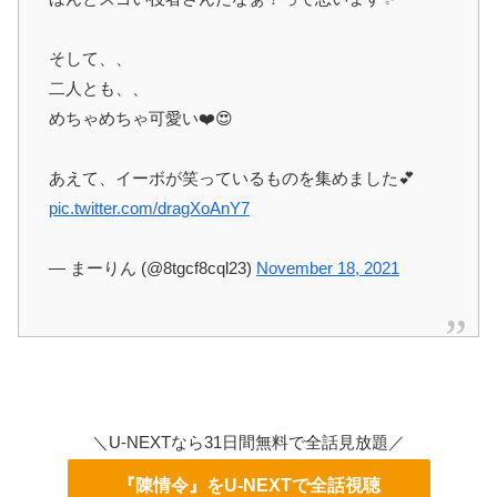
そして、、
二人とも、、
めちゃめちゃ可愛い❤️😍
あえて、イーボが笑っているものを集めました💕
pic.twitter.com/dragXoAnY7
— まーりん (@8tgcf8cql23)
November 18, 2021
＼U-NEXTなら31日間無料で全話見放題／
『陳情令』をU-NEXTで全話視聴